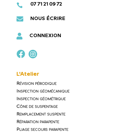

07 71 21 09 72

NOUS ÉCRIRE

CONNEXION


L'Atelier
Révision périodique
Inspection géomécanique
Inspection géométrique
Cône de suspentage
Remplacement suspente
Réparation parapente
Pliage secours parapente