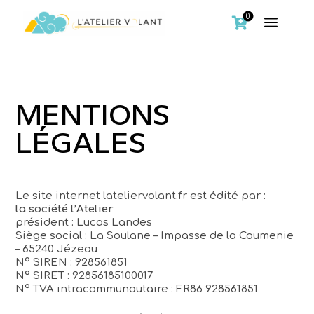
0
a

MENTIONS
LÉGALES
Le site internet lateliervolant.fr est édité par :
la société l’Atelier
président : Lucas Landes
Siège social : La Soulane – Impasse de la Coumenie
– 65240 Jézeau
N° SIREN : 928561851
N° SIRET : 92856185100017
N° TVA intracommunautaire : FR86 928561851