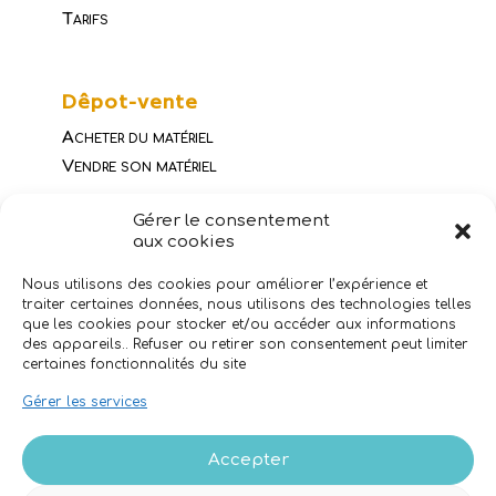
Tarifs
Dêpot-vente
Acheter du matériel
Vendre son matériel
Gérer le consentement
aux cookies
Horaires
9h00-18h00
LUNDI
Nous utilisons des cookies pour améliorer l’expérience et
9h00-18h00
MARDI
traiter certaines données, nous utilisons des technologies telles
9h00-18h00
MERCREDI
que les cookies pour stocker et/ou accéder aux informations
9h00-18h00
JEUDI
des appareils.. Refuser ou retirer son consentement peut limiter
9h00-18h00
certaines fonctionnalités du site
VENDREDI
Appelez avant de venir,
Gérer les services
nous sommes peut-être en vol !
Accepter
Et aussi