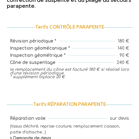
confection de suspente et du pliage du secours
parapente.
Tarifs CONTRÔLE PARAPENTE
180 €
Révision périodique *
140 €
Inspection géomécanique *
90 €
Inspection géométrique *
240 €
Cône de suspentage
le remplacement du cône est facturé 180 € si réalisé lors
d’une révision périodique
* supplément biplace 20 €
Tarifs RÉPARATION PARAPENTE
sur devis
Réparation voile
(tissus déchiré, reprise couture, remplacement caisson,
patte d’attache…)
>
Demande de devis