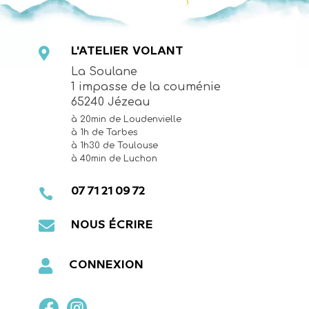

L'ATELIER VOLANT
La Soulane
1 impasse de la couménie
65240 Jézeau
=
à 20min de Loudenvielle
à 1h de Tarbes
à 1h30 de Toulouse
à 40min de Luchon

07 71 21 09 72

NOUS ÉCRIRE

CONNEXION

