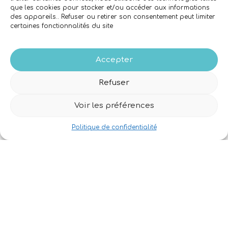
que les cookies pour stocker et/ou accéder aux informations
des appareils.. Refuser ou retirer son consentement peut limiter
Horaires
certaines fonctionnalités du site
9h00-18h00
LUNDI
9h00-18h00
MARDI
9h00-18h00
MERCREDI
Accepter
9h00-18h00
JEUDI
9h00-18h00
VENDREDI
Refuser
Appelez avant de venir,
nous sommes peut-être en vol !
Voir les préférences
Et aussi
Politique de confidentialité
L’équipe
Mentions légales
CGV
© 2026 - L'Atelier Volant