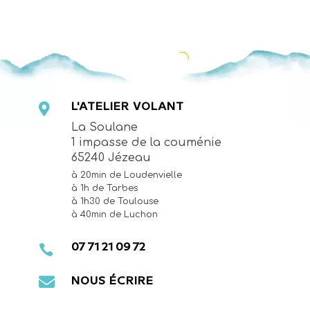

L'ATELIER VOLANT
La Soulane
1 impasse de la couménie
65240 Jézeau
=
à 20min de Loudenvielle
à 1h de Tarbes
à 1h30 de Toulouse
à 40min de Luchon

07 71 21 09 72

NOUS ÉCRIRE