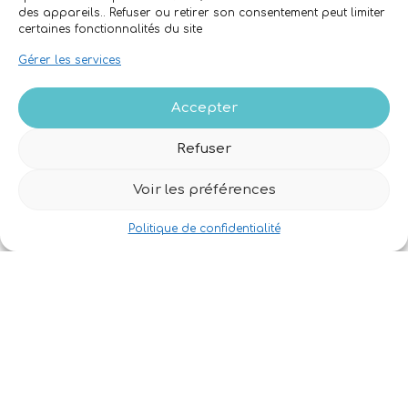
des appareils.. Refuser ou retirer son consentement peut limiter
Acheter du matériel
certaines fonctionnalités du site
Vendre son matériel
Gérer les services
Accepter
Horaires
9h00-18h00
LUNDI
Refuser
9h00-18h00
MARDI
9h00-18h00
MERCREDI
9h00-18h00
JEUDI
Voir les préférences
9h00-18h00
VENDREDI
Politique de confidentialité
Appelez avant de venir,
nous sommes peut-être en vol !
Et aussi
L’équipe
Mentions légales
CGV